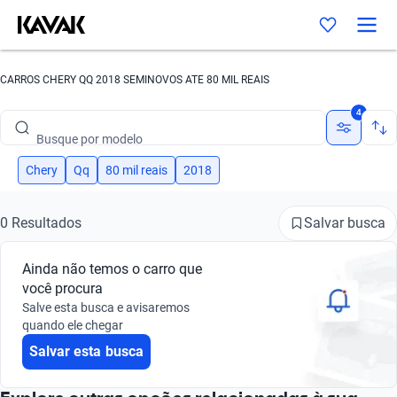
CARROS CHERY QQ 2018 SEMINOVOS ATE 80 MIL REAIS
Busque por marca
4
Busque por modelo
Busque por versão
Chery
Qq
80 mil reais
2018
Busque por ano
Salvar busca
0 Resultados
Busque por marca
Ainda não temos o carro que
Busque por modelo
você procura
Salve esta busca e avisaremos
Busque por versão
quando ele chegar
Salvar esta busca
Busque por ano