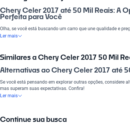
Chery Celer 2017 até 50 Mil Reais: A 
Perfeita para Você
Olha, se você está buscando um carro que une qualidade e preç
até 50 mil reais é a escolha certa! Ele é ideal para o dia a dia, se
Ler mais
compras ou levar a família para um rolê no fim de semana. Vo
conforto e tecnologia que ele oferece, tornando cada viagem u
certeiro no cenário atual do mercado automotivo brasileiro!
Similares a Chery Celer 2017 50 Mil Re
Por que escolher Chery Celer 2017 50 
Alternativas ao Chery Celer 2017 até 5
Tecnologia ao seu dispor
Se você está pensando em explorar outras opções, considere al
mas superam suas expectativas. Confira!
Desfrute da melhor tecnologia com Tecnologia moderna, faze
Ler mais
experiência conectada e confortável.
Chery Celer
Modelos Mais Demandados
Uma opção legal com ótima performance e preço justo.
Continue sua busca
Opções como
Chery Tiggo 7
,
Chery QQ
,
Chery Tiggo 5x
oferecem
Chery Celer
o seu estilo de vida.