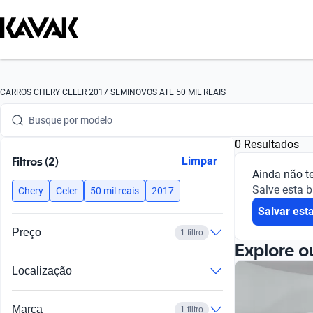
Busque por marca
CARROS CHERY CELER 2017 SEMINOVOS ATE 50 MIL REAIS
Busque por modelo
0 Resultados
Busque por versão
Filtros (2)
Limpar
Ainda não t
Busque por ano
Salve esta 
Chery
Celer
50 mil reais
2017
Salvar est
Busque por marca
Preço
1 filtro
Busque por modelo
Explore o
Localização
Busque por versão
Busque por ano
Marca
1 filtro