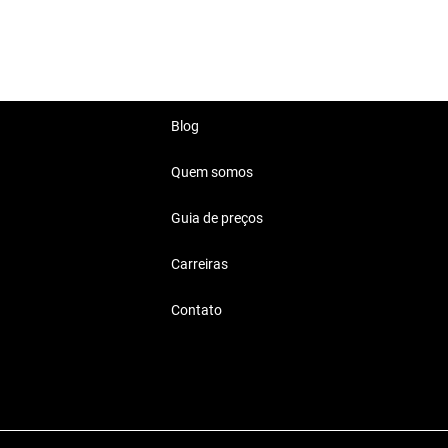
io.
Blog
Quem somos
eais
Guia de preços
seu dia a dia, seja para
Carreiras
Contato