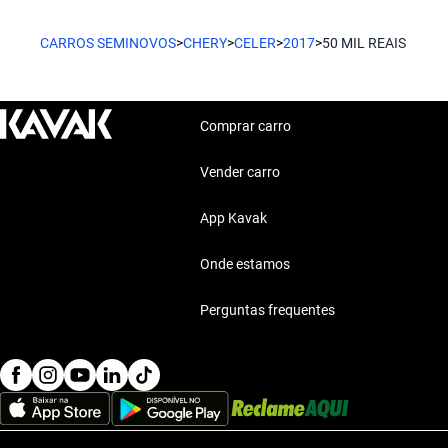
Uma opção massa que oferece conforto e tecnologia.
Características técnicas destacadas
CARROS SEMINOVOS
>
CHERY
>
CELER
>
2017
>
50 MIL REAIS
Chery Celer
Motor: Motor eficiente
Combustível: Consumo optimizado
Uma alternativa incrível para aqueles que buscam custo benefíc
Segurança: Sistemas de segurança
Comprar carro
Conforto: Confort premium
Conectividade: Tecnologia moderna
Vender carro
Estilo de vida com Chery Celer 2017 até 50 Mil R
App Kavak
O Chery Celer 2017 até 50 mil reais se encaixa perfeitamente no 
viagens curtas ou longas.
Onde estamos
Perguntas frequentes