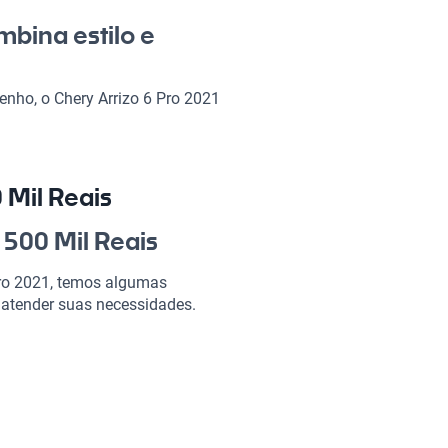
mbina estilo e
nho, o Chery Arrizo 6 Pro 2021
o trabalho ou lazer, esse modelo
ona e funcionalidades que
brasileiro.
 Mil Reais
21 500 Mil Reais?
 500 Mil Reais
Pro 2021, temos algumas
ndo de cada viagem uma
 atender suas necessidades.
 as características ideais para