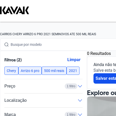
Busque por marca
CARROS CHERY ARRIZO 6 PRO 2021 SEMINOVOS ATE 500 MIL REAIS
Busque por modelo
0 Resultados
Busque por versão
Filtros (2)
Limpar
Ainda não t
Busque por ano
Salve esta 
Chery
Arrizo 6 pro
500 mil reais
2021
Salvar est
Busque por marca
Preço
1 filtro
Busque por modelo
Explore o
Localização
Busque por versão
Busque por ano
Marca
1 filtro