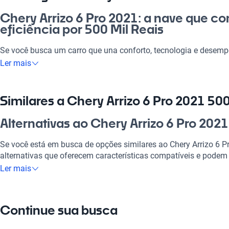
Chery Arrizo 6 Pro 2021: a nave que co
eficiência por 500 Mil Reais
Se você busca um carro que una conforto, tecnologia e desempe
por 500 mil é a escolha certa. Ideal para o dia a dia, seja para 
Ler mais
se destaca em qualquer situação. Com um design que impressi
atendem suas necessidades, é uma excelente opção no mercado 
Similares a Chery Arrizo 6 Pro 2021 500
Por que escolher Chery Arrizo 6 Pro 20
Alternativas ao Chery Arrizo 6 Pro 2021
Tecnologia ao seu dispor
Se você está em busca de opções similares ao Chery Arrizo 6 
Desfrute da melhor tecnologia com Tecnologia moderna, faze
alternativas que oferecem características compatíveis e podem
experiência conectada e confortável.
Ler mais
Chery Tiggo 7
Modelos Mais Demandados
Um SUV espaçoso e confortável, ideal para famílias.
Opções como
Chery Tiggo 7
,
Chery QQ
,
Chery Tiggo 5x
oferecem
Continue sua busca
o seu estilo de vida.
Chery QQ