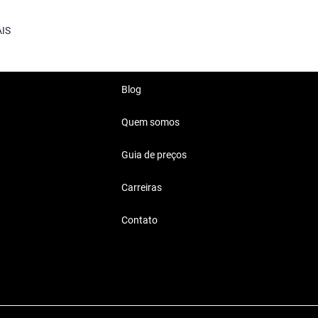
AIS
Blog
Quem somos
l Reais
 para passeios com a família ou
Guia de preços
Carreiras
Contato