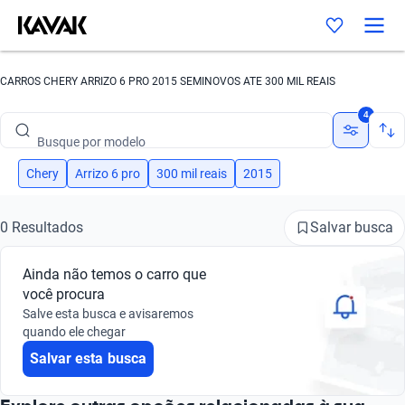
CARROS CHERY ARRIZO 6 PRO 2015 SEMINOVOS ATE 300 MIL REAIS
Busque por marca
4
Busque por modelo
Busque por versão
Chery
Arrizo 6 pro
300 mil reais
2015
Busque por ano
Salvar busca
0 Resultados
Busque por marca
Ainda não temos o carro que
Busque por modelo
você procura
Salve esta busca e avisaremos
Busque por versão
quando ele chegar
Salvar esta busca
Busque por ano