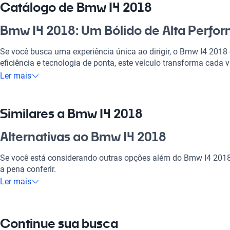
Catálogo de Bmw I4 2018
Bmw I4 2018: Um Bólido de Alta Perfo
Se você busca uma experiência única ao dirigir, o Bmw I4 2018
eficiência e tecnologia de ponta, este veículo transforma cad
inesquecível. Seja para ir ao trabalho, passear com a família 
Ler mais
fins de semana, ele se adapta às suas necessidades com maestr
quem aprecia conforto e segurança, além de se destacar pela su
mercado brasileiro.
Similares a Bmw I4 2018
Por que escolher Bmw I4 2018?
Alternativas ao Bmw I4 2018
Tecnologia ao seu dispor
Se você está considerando outras opções além do Bmw I4 2018
a pena conferir.
Desfrute da melhor tecnologia com Tecnología moderna, faze
Ler mais
experiência conectada e confortável.
Bmw I4 2020
Modelos Mais Demandados
O Bmw I4 2020 oferece tecnologia avançada para uma experiênc
Continue sua busca
Opções como
Bmw X1
,
Bmw 320i
,
Bmw X5
oferecem as caracter