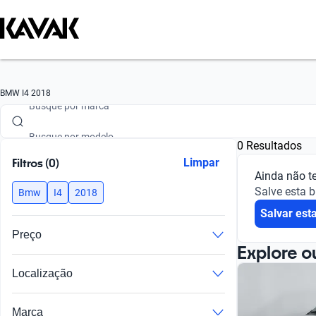
Busque por marca
BMW I4 2018
Busque por modelo
0 Resultados
Busque por versão
Filtros (0)
Limpar
Ainda não t
Busque por ano
Salve esta 
Bmw
I4
2018
Salvar est
Busque por marca
Preço
Busque por modelo
Explore o
Localização
Busque por versão
Busque por ano
Marca