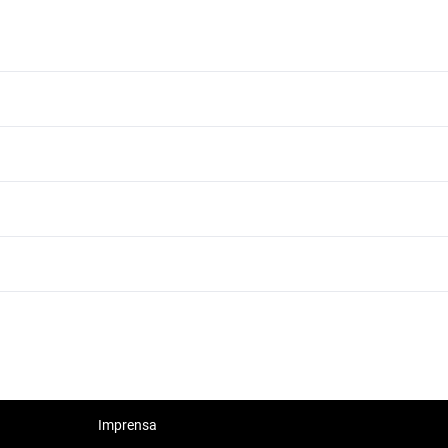
Bmw i4 2018 ate 150 mil reais
Bmw i4 2018 ate 30 mil reais
Bmw i4 2018 ate 40 mil reais
Bmw i4 2018 ate 60 mil reais
Imprensa