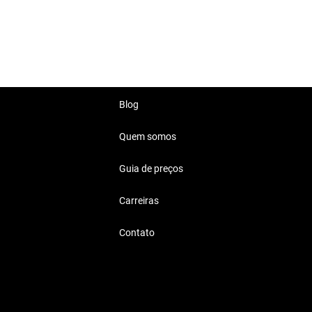
 e tecnologia de ponta.
ília e viagens.
Blog
Quem somos
Guia de preços
uer estilo de vida, do trabalho
Carreiras
Contato