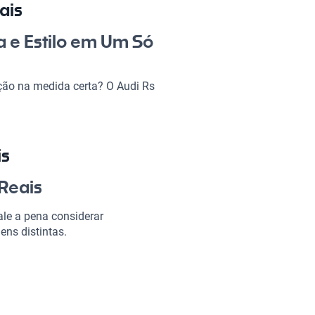
ais
a e Estilo em Um Só
ção na medida certa? O Audi Rs
destaca no trânsito, ideal para
ente opção tanto para o trabalho
a. Com esse carro, você não vai
is
il Reais?
 Reais
le a pena considerar
ens distintas.
ndo de cada viagem uma
dia a dia.
icas ideais para o seu estilo de