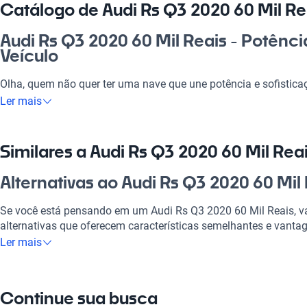
Catálogo de Audi Rs Q3 2020 60 Mil Re
Audi Rs Q3 2020 60 Mil Reais - Potênci
Veículo
Olha, quem não quer ter uma nave que une potência e sofistica
Q3 2020 é a escolha perfeita para quem busca um bólido que se 
Ler mais
deixar sua marca no dia a dia. E não é só isso, ele é uma excel
quanto para aqueles rolês com os amigos ou viagens em famíli
apenas se deslocar, vai viver experiências incríveis com estilo!
Similares a Audi Rs Q3 2020 60 Mil Rea
Por que escolher Audi Rs Q3 2020 60 M
Alternativas ao Audi Rs Q3 2020 60 Mil
Tecnologia ao seu dispor
Se você está pensando em um Audi Rs Q3 2020 60 Mil Reais, va
alternativas que oferecem características semelhantes e vantag
Desfrute da melhor tecnologia com Tecnología moderna, faze
Ler mais
experiência conectada e confortável.
Audi A3
Modelos Mais Demandados
Audi A3 é uma nave que une design e eficiência, perfeita para o 
Continue sua busca
Opções como
Audi A3
,
Audi Q3
,
Audi Q5
oferecem as característ