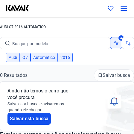
AUDI Q7 2016 AUTOMATICO
Busque por marca
4
Busque por modelo
Busque por versão
Audi
Q7
Automatico
2016
Busque por ano
Salvar busca
0 Resultados
Busque por marca
Ainda não temos o carro que
Busque por modelo
você procura
Salve esta busca e avisaremos
Busque por versão
quando ele chegar
Salvar esta busca
Busque por ano