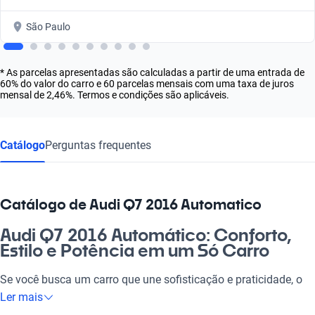
São Paulo
* As parcelas apresentadas são calculadas a partir de uma entrada de
60% do valor do carro e 60 parcelas mensais com uma taxa de juros
mensal de 2,46%. Termos e condições são aplicáveis.
Catálogo
Perguntas frequentes
Catálogo de Audi Q7 2016 Automatico
Audi Q7 2016 Automático: Conforto,
Estilo e Potência em um Só Carro
Se você busca um carro que une sofisticação e praticidade, o
Audi Q7 2016 Automático é a escolha perfeita. Com seu motor
Ler mais
potente e eficiente, ele oferece uma experiência de condução