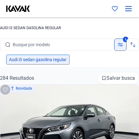
Busque por marca
AUDI I3 SEDAN GASOLINA REGULAR
Busque por modelo
1
Busque por versão
Busque por ano
Audi i3 sedan gasolina regular
Busque por marca
Salvar busca
284 Resultados
Busque por modelo
Novidade
Busque por versão
Busque por ano