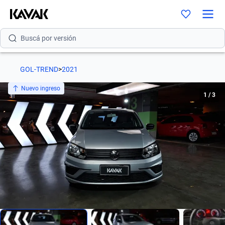
Buscá por modelo
Buscá por versión
Buscá por año
GOL-TREND
>
2021
Buscá por marca
Nuevo ingreso
1
/
3
Buscá por modelo
Buscá por versión
Buscá por año