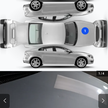
Tipo de motor
Combustión
Tipo de Combustible
1
Nafta
1
/
4