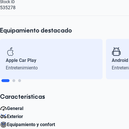
Stock ID
535278
Equipamiento destacado
Apple Car Play
Android
Entretenimiento
Entreten
Características
General
Exterior
Cilindros
Equipamiento y confort
4
Diámetro de Rin