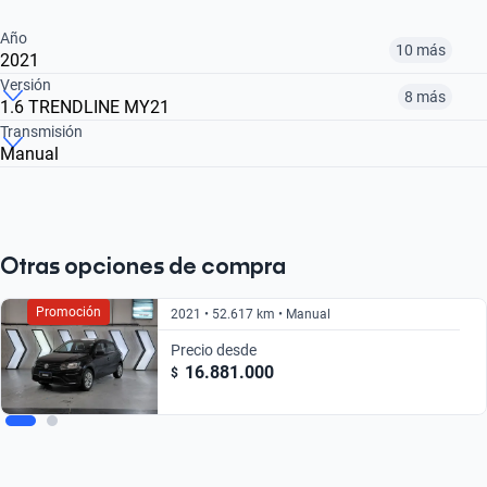
Año
10 más
2021
Versión
8 más
1.6 TRENDLINE MY21
2010
2011
2012
Transmisión
Manual
1.6 PACK I
1.6 TRENDLINE MY19
TREND 1.6 PACK I PLUS
$ 8.500.000
$ 9.480.000
$ 10.541.000
$ 10.190.000
$ 17.331.000
$ 8.500.000
Otras opciones de compra
Promoción
2021 • 52.617 km • Manual
Precio desde
16.881.000
$