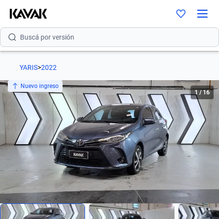
Buscá por modelo
Buscá por versión
Buscá por año
YARIS
>
2022
Buscá por marca
Nuevo ingreso
1
/
16
Buscá por modelo
Buscá por versión
Buscá por año