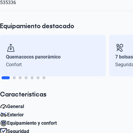
535336
Equipamiento destacado
Quemacocos panorámico
7 bolsas
Confort
Segurid
Características
General
Exterior
Cilindros
Equipamiento y confort
4
Diámetro de Rin
Seguridad