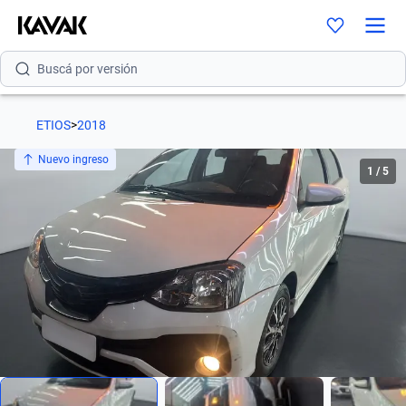
Buscá por modelo
Buscá por versión
Buscá por año
ETIOS
>
2018
Buscá por marca
Nuevo ingreso
1
/
5
Buscá por modelo
Buscá por versión
Buscá por año