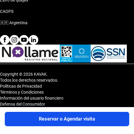
Libro de quejas
CAOPS
🇦🇷
Argentina
Copyright © 2026 KAVAK.
Todos los derechos reservados.
Políticas de Privacidad
Términos y Condiciones
Información del usuario financiero
Defensa del Consumidor
Botón de arrepentimiento
Sitemap
Reservar o Agendar visita
Shopping DOT 3er Subsuelo- Vedia 3600, CP 1430, Capital Federal,
Argentina