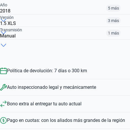
Año
5 más
2018
Versión
3 más
1.5 XLS
2014
2018
2021
Transmisión
1 más
Manual
1.5 X
1.5 CROSS
1.5 XLS PACK AUTO
$ 11.971.000
$ 15.020.000
$ 18.770.000
Manual
Automático
$ 16.631.000
$ 11.971.000
$ 22.170.000
$ 16.631.000
$ 22.170.000
Política de devolución: 7 días o 300 km
Auto inspeccionado legal y mecánicamente
Bono extra al entregar tu auto actual
Pago en cuotas: con los aliados más grandes de la región