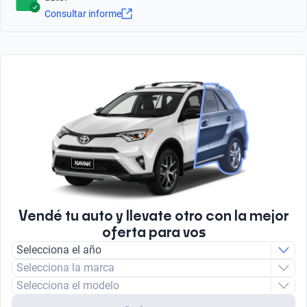
11.3
Tipo de Rin
2
Consultar informe
Aluminio
Radio
Litros
Número total de Airbags
FM/AM
1.5
Tipo de bulbo luz baja
2
Halogeno
Caballos de Fuerza
103
Tipo de Combustible
Nafta
Tipo de motor
Combustión
Vendé tu auto y llevate otro con la mejor
oferta para vos
Selecciona el año
Selecciona la marca
Selecciona el modelo