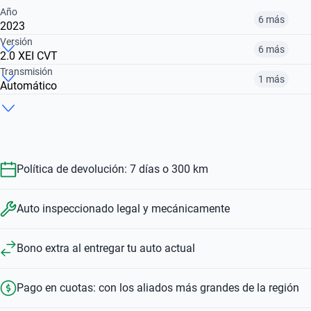
Año
6 más
2023
Versión
6 más
2.0 XEI CVT
2010
2012
2016
Transmisión
1 más
Automático
1.8 SE-G AUTO
1.8 XEI PACK
1.8 XEI CVT
$ 17.670.000
$ 12.790.000
$ 20.602.000
Automático
Manual
$ 17.670.000
$ 20.602.000
$ 20.840.000
$ 17.670.000
$ 20.602.000
Política de devolución: 7 días o 300 km
Auto inspeccionado legal y mecánicamente
Bono extra al entregar tu auto actual
Pago en cuotas: con los aliados más grandes de la región