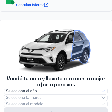
170
Tipo de Carrocería
Sí
Consultar informe
Sedán
Techo Panorámico
Pantalla Táctil
Tipo de motor
Sí
Cantidad de discos de freno
Sí
Combustión
Tipo de Rin
4
Aluminio
Asistencia de estacionamiento
Bluetooth
Tipo de Combustible
Sensor y Camara
Tipo Frenos ABS
Sí
Nafta
Sí
Radio
Asistencia de frenado
FM/AM
Sí
Vendé tu auto y llevate otro con la mejor
oferta para vos
Selecciona el año
Selecciona la marca
Selecciona el modelo