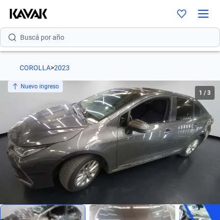
Buscá por versión
Buscá por año
COROLLA
>
2023
Nuevo ingreso
1
/
3