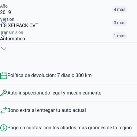
Año
4 más
2019
Versión
3 más
1.8 XEI PACK CVT
2012
2015
2016
Transmisión
1 más
Automático
1.8 XEI CVT
1.8 XLI
1.8 XEI PACK
$ 12.830.000
$ 15.970.000
$ 20.902.000
Automático
Manual
$ 15.970.000
$ 21.572.000
$ 20.902.000
$ 15.970.000
$ 21.572.000
Política de devolución: 7 días o 300 km
Auto inspeccionado legal y mecánicamente
Bono extra al entregar tu auto actual
Pago en cuotas: con los aliados más grandes de la región