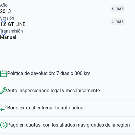
Año
6 más
2013
Versión
5 más
1.6 GT LINE
2008
2011
2013
Transmisión
Manual
1.6 16V PRIVILEGE NAV
1.6 LIFE
1.6 16V PH2 CONFORT
$ 6.910.000
$ 8.800.000
$ 10.420.000
$ 12.161.000
$ 21.112.000
$ 8.800.000
Política de devolución: 7 días o 300 km
Auto inspeccionado legal y mecánicamente
Bono extra al entregar tu auto actual
Pago en cuotas: con los aliados más grandes de la región