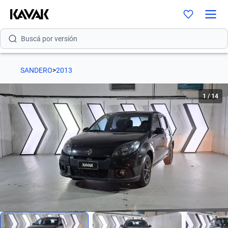
Buscá por versión
Buscá por año
Buscá por marca
SANDERO
>
2013
Buscá por modelo
1
/
14
Buscá por versión
Buscá por año