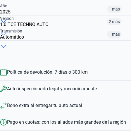
Año
1 más
2025
Versión
2 más
1.0 TCE TECHNO AUTO
2025
2026
Transmisión
1 más
Automático
1.6 SCE EVOLUTION
1.0 TCE TECHNO AUTO
1.0 TCE EVOLUTION AUTO
$ 28.552.000
$ 38.967.254
Manual
Automático
$ 28.552.000
$ 30.542.000
$ 38.967.254
$ 28.552.000
$ 30.542.000
Política de devolución: 7 días o 300 km
Auto inspeccionado legal y mecánicamente
Bono extra al entregar tu auto actual
Pago en cuotas: con los aliados más grandes de la región