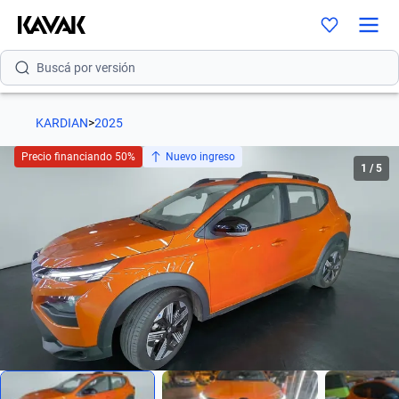
Buscá por modelo
Buscá por versión
Buscá por año
KARDIAN
>
2025
Buscá por marca
Precio financiando 50%
Nuevo ingreso
1
/
5
Buscá por modelo
Buscá por versión
Buscá por año