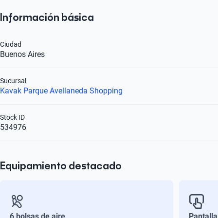
Información básica
Ciudad
Buenos Aires
Sucursal
Kavak Parque Avellaneda Shopping
Stock ID
534976
Equipamiento destacado
6 bolsas de aire
Pantalla