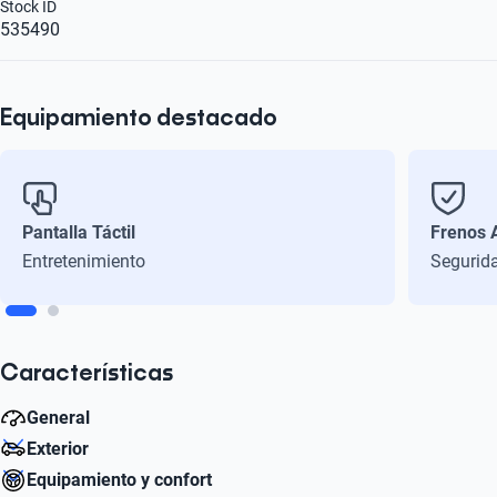
Stock ID
535490
Equipamiento destacado
Pantalla Táctil
Frenos 
Entretenimiento
Segurid
Características
General
Exterior
Caballos de Fuerza
Equipamiento y confort
115
Número de Puertas