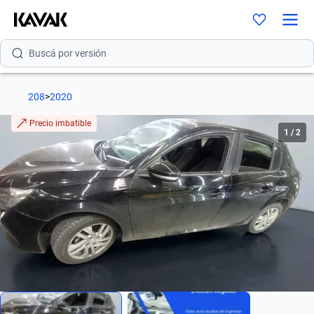
Buscá por modelo
Buscá por versión
Buscá por año
208
>
2020
Buscá por marca
Precio imbatible
1
/
2
Buscá por modelo
Buscá por versión
Buscá por año