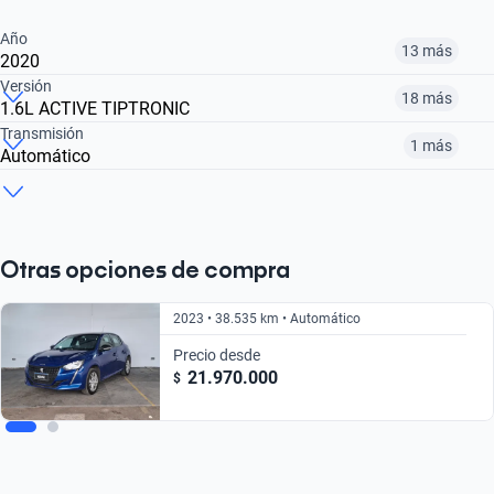
Año
13 más
2020
Versión
18 más
1.6L ACTIVE TIPTRONIC
2013
2014
2015
Transmisión
1 más
Automático
1.6L ALLURE
1.2L LIKE
1.6L LIKE PACK
$ 11.461.000
$ 10.810.000
$ 11.110.000
Manual
Automático
$ 24.372.000
$ 17.091.000
$ 18.031.000
$ 24.372.000
$ 24.222.000
Otras opciones de compra
2023 • 38.535 km • Automático
Precio desde
21.970.000
$