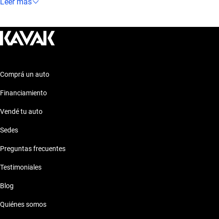
1.6, 1.5 litros de capacidad, y la posibilidad de elegir entre
Leer más
transmisión Manual, Automático es el auto ideal para vos.
Comprá un auto
Financiamiento
Vendé tu auto
Sedes
Preguntas frecuentes
Testimoniales
Blog
Quiénes somos