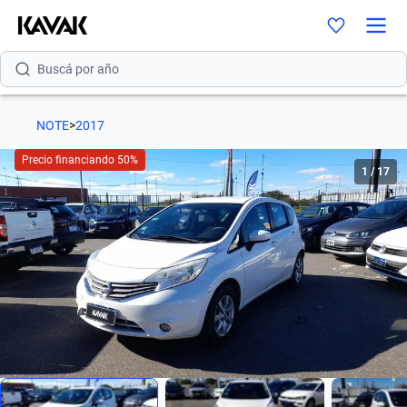
Buscá por marca
Buscá por modelo
NOTE
>
2017
Buscá por versión
Precio financiando 50%
1
/
17
Buscá por año
Buscá por marca
Buscá por modelo
Buscá por versión
Buscá por año