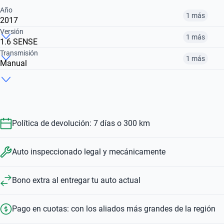
Año
1 más
2017
Versión
1 más
1.6 SENSE
2016
2017
Transmisión
1 más
Manual
1.6 EXCLUSIVE CVT
1.6 SENSE
$ 15.141.000
$ 13.681.000
Automático
Manual
$ 15.141.000
$ 13.681.000
$ 15.141.000
$ 13.681.000
Política de devolución: 7 días o 300 km
Auto inspeccionado legal y mecánicamente
Bono extra al entregar tu auto actual
Pago en cuotas: con los aliados más grandes de la región