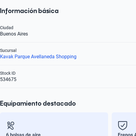
Información básica
Ciudad
Buenos Aires
Sucursal
Kavak Parque Avellaneda Shopping
Stock ID
534675
Equipamiento destacado
6 bolsas de aire
Frenos 