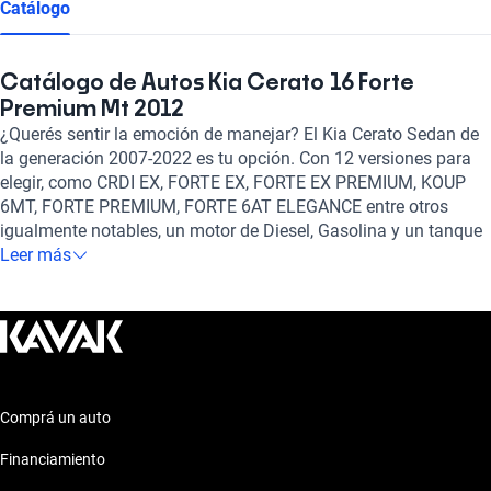
Catálogo
Catálogo de Autos Kia Cerato 16 Forte
Premium Mt 2012
¿Querés sentir la emoción de manejar? El Kia Cerato Sedan de
la generación 2007-2022 es tu opción. Con 12 versiones para
elegir, como CRDI EX, FORTE EX, FORTE EX PREMIUM, KOUP
6MT, FORTE PREMIUM, FORTE 6AT ELEGANCE entre otros
igualmente notables, un motor de Diesel, Gasolina y un tanque
de 1.6, 2, 2.0, 1.6 litros de capacidad, y transmisión Manual,
Leer más
Automático te ofrece el rendimiento y seguridad que buscas.
No te lo pierdas!
Comprá un auto
Financiamiento