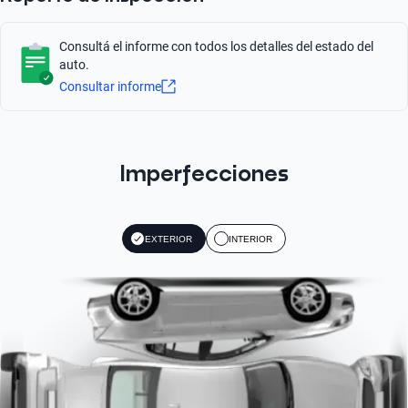
130
Tipo de Rin
Sí
Aluminio
Radio
Consultá el informe con todos los detalles del estado del
Tipo de Combustible
FM/AM
auto.
Nafta
Consultar informe
Imperfecciones
EXTERIOR
INTERIOR