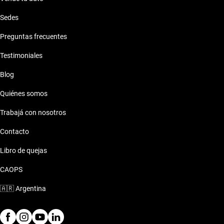
Kia Mohave
Sedes
Kia Seltos 2020
Kia Picanto
Preguntas frecuentes
Kia Seltos 2021
Kia Rio
Testimoniales
Blog
Kia Seltos 2022
Kia Rondo
Quiénes somos
Kia Seltos 2023
Kia Seltos
Trabajá con nosotros
Contacto
Kia Seltos 2024
Kia Sorento
Libro de quejas
Kia Seltos 2025
Kia Soul
CAOPS
🇦🇷
Argentina
Kia Sportage