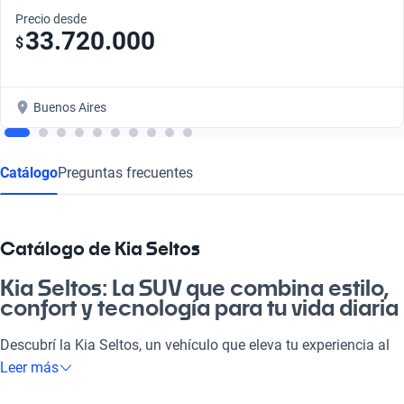
Precio desde
33.720.000
$
Buenos Aires
Catálogo
Preguntas frecuentes
Catálogo de Kia Seltos
Kia Seltos: La SUV que combina estilo,
confort y tecnología para tu vida diaria
Descubrí la Kia Seltos, un vehículo que eleva tu experiencia al
volante. Es ideal para ir a laburar, salir con amigos o disfrutar
Leer más
de unas vacaciones con la familia. Su diseño moderno y