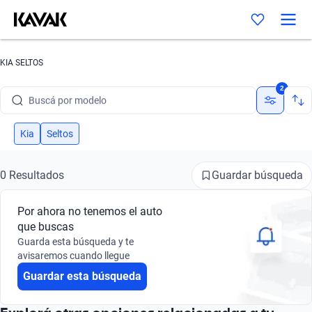
KIA SELTOS
Buscá por marca
2
Buscá por modelo
Buscá por versión
Kia
Seltos
Buscá por año
Guardar búsqueda
0 Resultados
Buscá por marca
Por ahora no tenemos el auto
Buscá por modelo
que buscas
Guarda esta búsqueda y te
Buscá por versión
avisaremos cuando llegue
Guardar esta búsqueda
Buscá por año