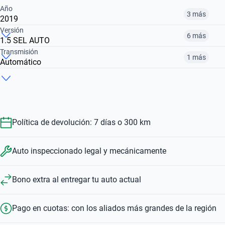
Año
3 más
2019
Versión
6 más
1.5 SEL AUTO
2011
2012
2017
Transmisión
1 más
Automático
1.6 FLY VIRAL
1.5 SE AUTO
1.0 FLY VIRAL
$ 7.780.000
$ 7.300.000
$ 11.510.000
Manual
Automático
$ 7.300.000
$ 14.451.000
$ 7.780.000
$ 7.300.000
$ 14.451.000
Política de devolución: 7 días o 300 km
Auto inspeccionado legal y mecánicamente
Bono extra al entregar tu auto actual
Pago en cuotas: con los aliados más grandes de la región