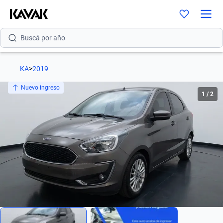
Buscá por versión
Buscá por año
KA
>
2019
Nuevo ingreso
1
/
2