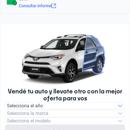
3
Tipo de Carrocería
2
Consultar informe
Hatchback
Asistencia de estacionamiento
Apple CarPlay
Peso bruto (kg)
Sensor y Camara
Número total de Airbags
Sí
1450
Tipo de Rin
6
Aluminio
Pantalla Táctil
Tipo de motor
Asistencia de frenado
Sí
Combustión
Sí
Radio
Tipo de Combustible
FM/AM
Nafta
Vendé tu auto y llevate otro con la mejor
oferta para vos
Selecciona el año
Selecciona la marca
Selecciona el modelo