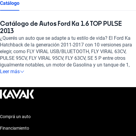
Catálogo
Catálogo de Autos Ford Ka 1.6 TOP PULSE
2013
¿Querés un auto que se adapte a tu estilo de vida? El Ford Ka
Hatchback de la generación 2011-2017 con 10 versiones para
elegir, como FLY VIRAL USB/BLUETOOTH, FLY VIRAL 63CV,
PULSE 95CV, FLY VIRAL 95CV, FLY 63CV, SE 5 P entre otros
igualmente notables, un motor de Gasolina y un tanque de 1,
1.6, 1.5, 1.0, 1.5 litros de capacidad, y la posibilidad de elegir
Leer más
entre transmisión Manual es el auto ideal para vos.
Comprá un auto
Financiamiento