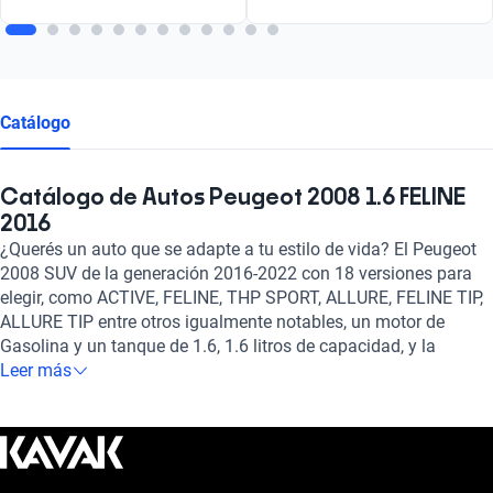
Catálogo
Catálogo de Autos Peugeot 2008 1.6 FELINE
2016
¿Querés un auto que se adapte a tu estilo de vida? El Peugeot
2008 SUV de la generación 2016-2022 con 18 versiones para
elegir, como ACTIVE, FELINE, THP SPORT, ALLURE, FELINE TIP,
ALLURE TIP entre otros igualmente notables, un motor de
Gasolina y un tanque de 1.6, 1.6 litros de capacidad, y la
posibilidad de elegir entre transmisión Manual, Automático es
Leer más
el auto ideal para vos.