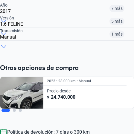
Año
7 más
2017
Versión
5 más
1.6 FELINE
2016
2017
2018
Transmisión
1 más
Manual
1.6 CROSSWAY
1.6 FELINE TIPTRONIC 6
1.6 FELINE
$ 14.590.000
$ 15.600.000
$ 17.350.000
Manual
Automático
$ 14.591.000
$ 17.350.000
$ 14.590.000
$ 14.591.000
$ 17.350.000
Otras opciones de compra
2023 • 28.000 km • Manual
Precio desde
24.740.000
$
Política de devolución: 7 días o 300 km