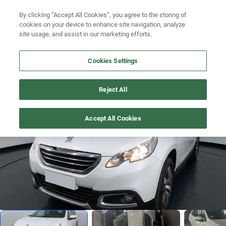
By clicking “Accept All Cookies”, you agree to the storing of
cookies on your device to enhance site navigation, analyze
site usage, and assist in our marketing efforts.
Buscá por marca
Buscá por modelo
Cookies Settings
2008
>
2017
Buscá por versión
Reject All
1
/
5
Buscá por año
Accept All Cookies
Buscá por marca
Buscá por modelo
Buscá por versión
Buscá por año