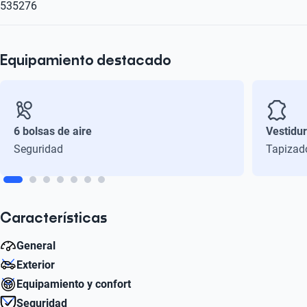
535276
Equipamiento destacado
6 bolsas de aire
Vestidu
Seguridad
Tapizad
Características
General
Exterior
Cilindros
Equipamiento y confort
4
Diámetro de Rin
Seguridad