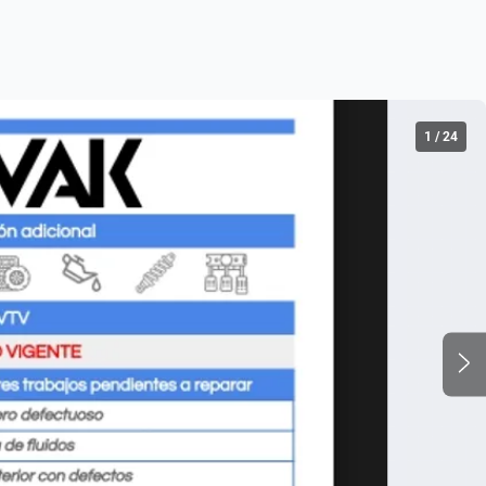
1
/
24