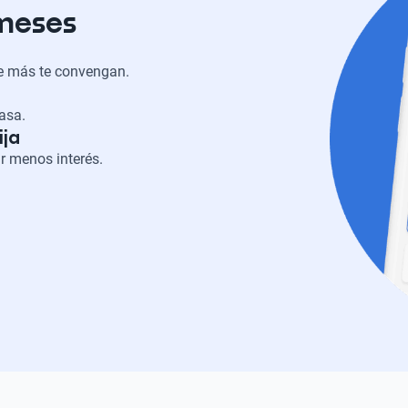
 meses
ue más te convengan.
casa.
ija
r menos interés.