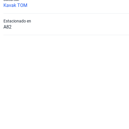
Kavak TOM
Estacionado en
A82
Caballos de Fuerza
110
Diámetro de Rin