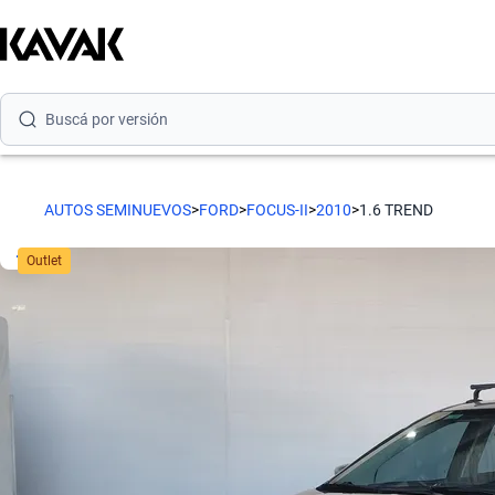
Buscá por marca
Buscá por modelo
Buscá por versión
Buscá por año
AUTOS SEMINUEVOS
>
FORD
>
FOCUS-II
>
2010
>
1.6 TREND
Buscá por marca
Outlet
Buscá por modelo
Buscá por versión
Buscá por año