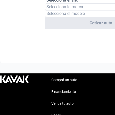
Selecciona el año
Selecciona la marca
Selecciona el modelo
Cotizar auto
Comprá un auto
Financiamiento
Vendé tu auto