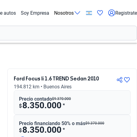
de autos
Soy Empresa
Nosotros
Registrate
Ford Focus Ii 1.6 TREND Sedan 2010
194.812 km • Buenos Aires
Precio contado
$
9.370.000
8.350.000
*
$
Precio financiando 50% o más
$
9.370.000
8.350.000
*
$