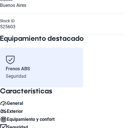
Buenos Aires
Stock ID
525603
Equipamiento destacado
Frenos ABS
Seguridad
Características
General
Exterior
Aceleración Estimada 0-100 km/h
Equipamiento y confort
13.4
Número de Puertas
Seguridad