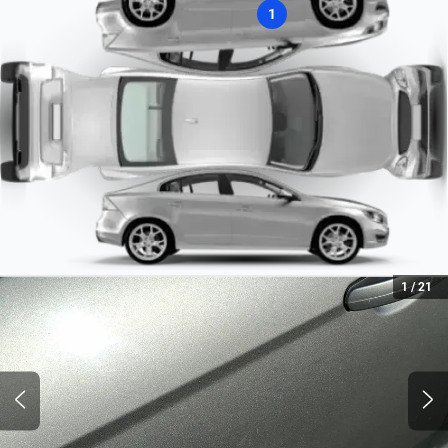
1
Tipo de motor
Combustión
1
/
21