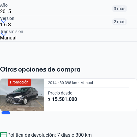
Año
3 más
2015
Versión
2 más
1.6 S
2014
2015
2016
Transmisión
Manual
2.0 SE
1.6 S
2.0 TITANIUM
$ 15.501.000
$ 12.310.000
$ 20.270.000
$ 17.540.000
$ 15.501.000
$ 17.530.000
Otras opciones de compra
Promoción
2014 • 80.398 km • Manual
Precio desde
15.501.000
$
Política de devolución: 7 días o 300 km