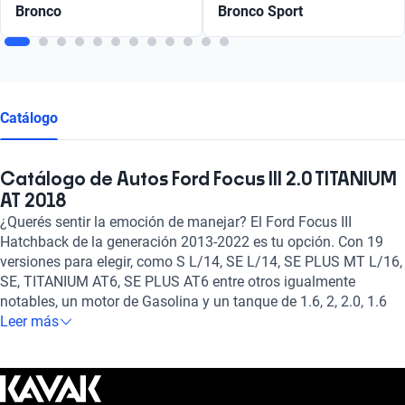
Bronco
Bronco Sport
Catálogo
Catálogo de Autos Ford Focus III 2.0 TITANIUM
AT 2018
¿Querés sentir la emoción de manejar? El Ford Focus III
Hatchback de la generación 2013-2022 es tu opción. Con 19
versiones para elegir, como S L/14, SE L/14, SE PLUS MT L/16,
SE, TITANIUM AT6, SE PLUS AT6 entre otros igualmente
notables, un motor de Gasolina y un tanque de 1.6, 2, 2.0, 1.6
litros de capacidad, y transmisión Manual, Automático te
Leer más
ofrece el rendimiento y seguridad que buscas. No te lo pierdas!