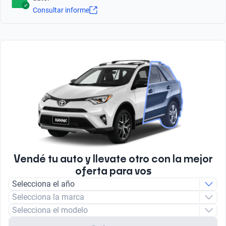
1.4
Tipo de Carrocería
Consultar informe
Hatchback
Número de Velocidades
5
Tipo de bulbo luz baja
Halogeno
Tipo de motor
Combustión
Tipo de Combustible
Nafta
Vendé tu auto y llevate otro con la mejor
oferta para vos
Selecciona el año
Selecciona la marca
Selecciona el modelo