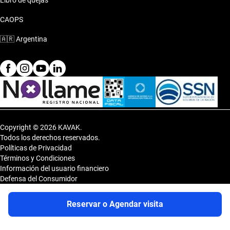
Libro de quejas
CAOPS
🇦🇷
Argentina
Copyright © 2026 KAVAK.
Todos los derechos reservados.
Políticas de Privacidad
Términos y Condiciones
Información del usuario financiero
Defensa del Consumidor
Botón de arrepentimiento
Sitemap
Reservar o Agendar visita
Shopping DOT 3er Subsuelo- Vedia 3600, CP 1430, Capital Federal,
Argentina