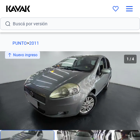
Buscá por modelo
Buscá por versión
Buscá por año
PUNTO
>
2011
Buscá por marca
Nuevo ingreso
1
/
4
Buscá por modelo
Buscá por versión
Buscá por año