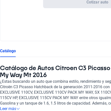
Cotizar auto
Catálogo
Catálogo de Autos Citroen C3 Picasso 
My Way Mt 2016
¿Estas buscando un auto que combina estilo, rendimiento y segu
Citroën C3 Picasso Hatchback de la generación 2011-2016 con 1
EXCLUSIVE 110CV, EXCLUSIVE 110CV PACK MY WAY, SX 110CV
115CV HP, EXCLUSIVE 115CV PACK MY WAY entre otros igualme
Gasolina y un tanque de 1.6, 1.5 litros de capacidad. Además, 
Manual, es el auto perfecto para cualquier situación.
Leer más