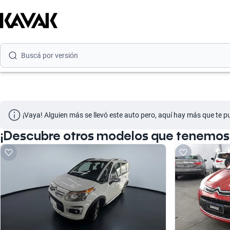
Buscá por marca
Buscá por modelo
Buscá por versión
Buscá por año
Buscá por marca
¡Vaya! Alguien más se llevó este auto pero, aquí hay más que te p
Buscá por modelo
¡Descubre otros modelos que tenemos d
Buscá por versión
Buscá por año