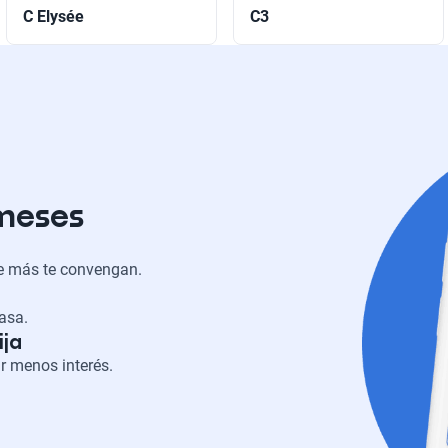
C Elysée
C3
 meses
ue más te convengan.
casa.
ija
r menos interés.