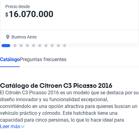
Precio desde
16.070.000
$
Buenos Aires
Catálogo
Preguntas frecuentes
Catálogo de Citroen C3 Picasso 2016
El Citroën C3 Picasso 2016 es un modelo que se destaca por su
diseño innovador y su funcionalidad excepcional,
convirtiéndolo en una opción atractiva para quienes buscan un
vehículo práctico y cómodo. Este hatchback tiene una
capacidad para cinco personas, lo que lo hace ideal para
Leer más
familias o grupos de amigos. Su motor de 1.6 litros y 115
caballos de fuerza proporciona un rendimiento equilibrado,