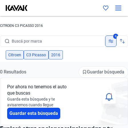
CITROEN C3 PICASSO 2016
Buscá por marca
3
Buscá por modelo
Citroen
C3 Picasso
2016
Buscá por versión
Guardar búsqueda
0 Resultados
Buscá por año
Buscá por marca
Por ahora no tenemos el auto
que buscas
Buscá por modelo
Guarda esta búsqueda y te
avisaremos cuando llegue
Buscá por versión
Guardar esta búsqueda
Buscá por año