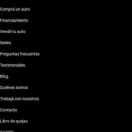
Comprá un auto
Citroen C3 Picasso 2016 de 70 millones de pesos
Financiamiento
Citroen C3 Picasso 2016 de 7 millones de pesos
Vendé tu auto
Sedes
Citroen C3 Picasso 2016 de 8 millones de pesos
Preguntas frecuentes
Testimoniales
Blog
Quiénes somos
Trabajá con nosotros
Contacto
Libro de quejas