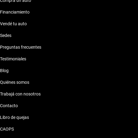
Comprá un auto
Ram 2022
Bmw
Financiamiento
Ram 2023
Vendé tu auto
Changan
Sedes
Ram 2024
Chery
Preguntas frecuentes
Ram 2025
Chevrolet
Testimoniales
Blog
Chrysler
Quiénes somos
Citroen
Trabajá con nosotros
Contacto
Daewoo
Libro de quejas
Dodge
CAOPS