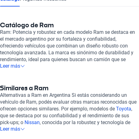
Catálogo de Ram
Ram: Potencia y robustez en cada modelo Ram se destaca en
el mercado argentino por su fortaleza y confiabilidad,
ofreciendo vehículos que combinan un diseño robusto con
tecnología avanzada. La marca es sinónimo de durabilidad y
rendimiento, ideal para quienes buscan un camión que se
Leer más
adapte a diferentes exigencias, desde el trabajo hasta el ocio.
Dentro de su oferta, el
Ram 1500
se ha posicionado como un
favorito por su capacidad de carga y su comodidad
excepcional, convirtiéndolo en una opción ideal para aquellos
Similares a Ram
que requieren funcionalidad sin sacrificar el confort. Por otro
Alternativas a Ram en Argentina Si estás considerando un
lado, el
Ram 2500
es reconocido por su potencia y capacidad
vehículo de Ram, podés evaluar otras marcas reconocidas que
para realizar tareas más pesadas, siendo el aliado perfecto en
ofrecen opciones similares. Por ejemplo, modelos de
Toyota
,
condiciones exigentes. Además, el innovador
Ram Rampage
que se destaca por su confiabilidad y el rendimiento de sus
ofrece una experiencia única al combinar la movilidad en la
pick-ups; o
Nissan
, conocida por la robustez y tecnología de
ciudad con la versatilidad que demanda el campo. Cuando
Leer más
sus vehículos utilitarios. También podés mirar lo que ofrece
elegís un vehículo Ram a través de Kavak, tenés la garantía de
Peugeot
, que ha logrado una buena aceptación en el mercado