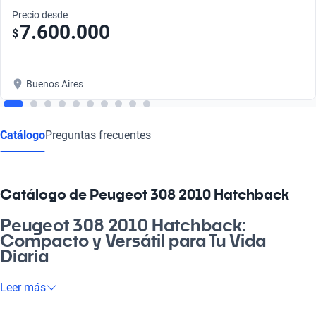
Precio desde
7.600.000
$
Buenos Aires
Catálogo
Preguntas frecuentes
Catálogo de Peugeot 308 2010 Hatchback
Peugeot 308 2010 Hatchback:
Compacto y Versátil para Tu Vida
Diaria
¿Buscás un auto que se adapte a tu ritmo de vida? El Peugeot
Leer más
308 2010 Hatchback es la elección perfecta para quienes