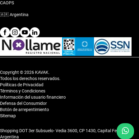
CAOPS
El Peugeot 308 2010 Hatchback se ajusta perfectamente a la
vida urbana, siendo la opción ideal para jóvenes profesionales
🇦🇷
Argentina
y parejas que buscan un auto práctico y lleno de estilo.
Copyright © 2026 KAVAK.
Todos los derechos reservados.
Políticas de Privacidad
Términos y Condiciones
Información del usuario financiero
Defensa del Consumidor
Botón de arrepentimiento
Sitemap
Shopping DOT 3er Subsuelo- Vedia 3600, CP 1430, Capital Federal,
Argentina