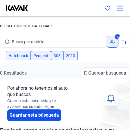
PEUGEOT 308 2010 HATCHBACK
Buscá por marca
4
Buscá por modelo
Buscá por versión
Hatchback
Peugeot
308
2010
Buscá por año
Guardar búsqueda
0 Resultados
Buscá por marca
Por ahora no tenemos el auto
Buscá por modelo
que buscas
Guarda esta búsqueda y te
Buscá por versión
avisaremos cuando llegue
Guardar esta búsqueda
Buscá por año