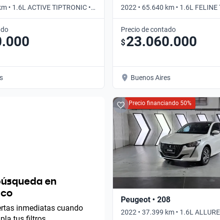
km • 1.6L ACTIVE TIPTRONIC •
2022 • 65.640 km • 1.6L FELINE
Automático
ado
Precio de contado
0.000
23.060.000
$
s
Buenos Aires
Precio financiando 50%
búsqueda en
ico
Peugeot • 208
lertas inmediatas cuando
2022 • 37.399 km • 1.6L ALLURE
la tus filtros