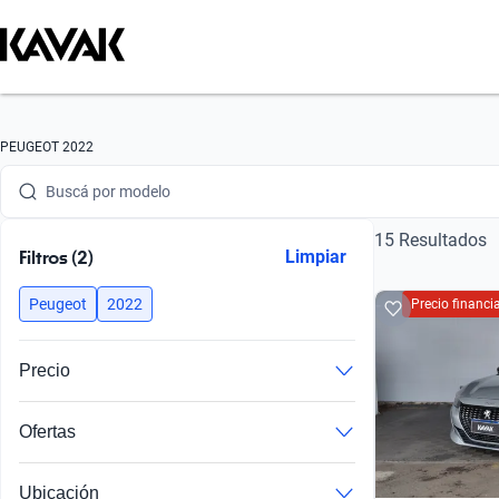
Buscá por marca
Buscá por modelo
PEUGEOT 2022
Buscá por versión
15 Resultados
Buscá por año
Filtros (2)
Limpiar
Buscá por marca
Peugeot
2022
Precio financ
Buscá por modelo
Precio
Buscá por versión
Ofertas
Buscá por año
Ubicación