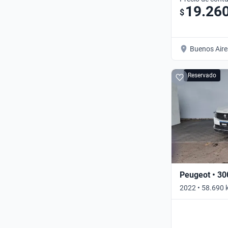
19.26
$
Buenos Aire
Reservado
Peugeot • 30
2022 • 58.690
TIPTRONIC • A