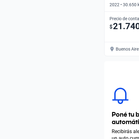
2022 • 30.650 
Automático
Precio de cont
21.74
$
Buenos Aire
Poné tu 
automát
Recibirás a
un auto cump