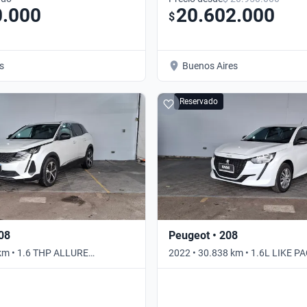
0.000
20.602.000
$
s
Buenos Aires
Reservado
08
Peugeot • 208
 km • 1.6 THP ALLURE
2022 • 30.838 km • 1.6L LIKE P
utomático