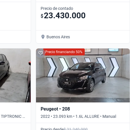
Automático
Precio de contado
23.430.000
$
Buenos Aires
Precio financiando 50%
Peugeot • 208
E TIPTRONIC •
2022 • 23.093 km • 1.6L ALLURE • Manual
Precio desde
$ 21.240.000