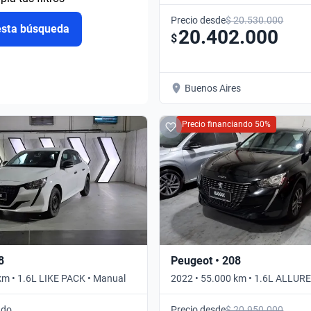
Precio desde
$ 20.530.000
esta búsqueda
20.402.000
$
Buenos Aires
Precio financiando 50%
8
Peugeot • 208
km • 1.6L LIKE PACK • Manual
2022 • 55.000 km • 1.6L ALLUR
Automático
ado
Precio desde
$ 20.950.000