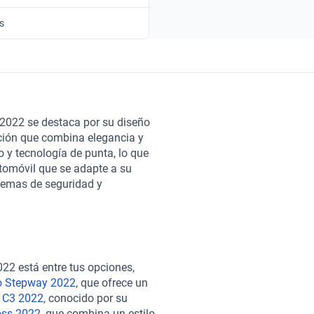
s
 2022 se destaca por su diseño
ción que combina elegancia y
o y tecnología de punta, lo que
utomóvil que se adapte a su
temas de seguridad y
placentero. Durante este año,
ad y confort interior; el
Peugeot
obresaliente; y el
Peugeot
, son opciones que no podés
os vehículos pasan por una
22 está entre tus opciones,
o y estético. Además, ofrecemos
o Stepway 2022
, que ofrece un
 ajustan a tus necesidades. La
n C3 2022
, conocido por su
orte postventa para que tu
oss 2022
, que combina un estilo