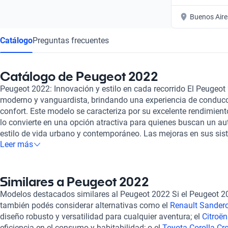
Buenos Aire
Catálogo
Preguntas frecuentes
Catálogo de Peugeot 2022
Peugeot 2022: Innovación y estilo en cada recorrido El Peugeot
moderno y vanguardista, brindando una experiencia de conduc
confort. Este modelo se caracteriza por su excelente rendimient
lo convierte en una opción atractiva para quienes buscan un a
estilo de vida urbano y contemporáneo. Las mejoras en sus sis
Leer más
conectividad hacen que viajar en un Peugeot 2022 sea seguro y 
modelos como el
Peugeot 3008 2022
, conocido por su versatilid
508 2022
, que combina elegancia deportiva con un desempeño s
Traveller 2022
, ideal para quienes buscan espacio y comodidad
Similares a Peugeot 2022
dejar de considerar. En Kavak, te aseguramos que todos nuestr
Modelos destacados similares al Peugeot 2022 Si el Peugeot 20
rigurosa inspección para garantizar su óptimo estado mecánic
también podés considerar alternativas como el
Renault Sander
opciones de financiamiento flexible y planes de garantía que se
diseño robusto y versatilidad para cualquier aventura; el
Citroë
experiencia de compra es 100% en línea, y contamos con un sop
eficiencia en el consumo y habitabilidad; o el
Toyota Corolla Cr