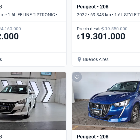
8
Peugeot • 208
km • 1.6L FELINE TIPTRONIC •
2022 • 69.343 km • 1.6L STYLE 
Automático
24.160.000
Precio desde
$ 19.550.000
2.000
19.301.000
$
s
Buenos Aires
8
Peugeot • 208