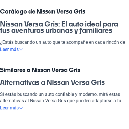
Catálogo de Nissan Versa Gris
Nissan Versa Gris: El auto ideal para
tus aventuras urbanas y familiares
¿Estás buscando un auto que te acompañe en cada rincón de
la ciudad y más allá? El Nissan Versa Gris es tu compañero
Leer más
perfecto. Su combinación de estilo, comodidad y tecnología
avanzada lo hacen ideal tanto para laburar como para disfrutar
del finde. Con una excelente eficiencia de combustible y
Similares a Nissan Versa Gris
amplias prestaciones, el Nissan Versa Gris se presenta como
una opción inteligente y accesible en el mercado argentino, ¡no
Alternativas a Nissan Versa Gris
te lo podés perder!
Si estás buscando un auto confiable y moderno, mirá estas
¿Por qué elegir Nissan Versa Gris?
alternativas al Nissan Versa Gris que pueden adaptarse a tu
estilo y necesidades.
Leer más
Tecnología al servicio de tu comodidad
Nissan Versa Blanco
Disfrutá de la mejor tecnología con tecnología como Bluetooth,
GPS, integración móvil, cruise control, lo que hará que cada