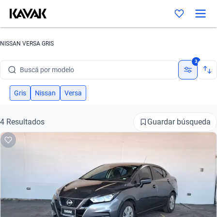
NISSAN VERSA GRIS
Buscá por marca
3
Buscá por modelo
Buscá por versión
Gris
Nissan
Versa
Buscá por año
Guardar búsqueda
4 Resultados
Buscá por marca
Buscá por modelo
Buscá por versión
Buscá por año