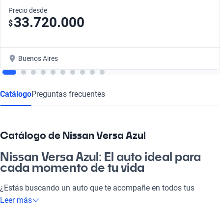
Precio desde
33.720.000
$
Buenos Aires
Catálogo
Preguntas frecuentes
Catálogo de Nissan Versa Azul
Nissan Versa Azul: El auto ideal para
cada momento de tu vida
¿Estás buscando un auto que te acompañe en todos tus
caminos? El Nissan Versa Azul es la opción perfecta. Este
Leer más
vehículo combina estilo, confort y tecnología para que tu día a