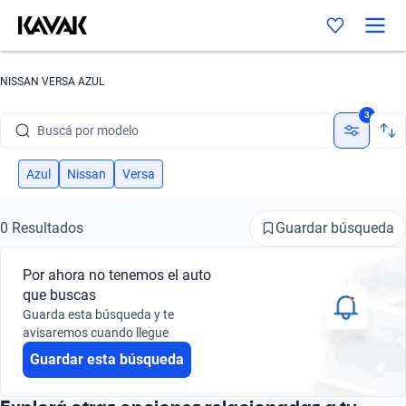
NISSAN VERSA AZUL
Buscá por marca
3
Buscá por modelo
Buscá por versión
Azul
Nissan
Versa
Buscá por año
Guardar búsqueda
0 Resultados
Buscá por marca
Por ahora no tenemos el auto
Buscá por modelo
que buscas
Guarda esta búsqueda y te
Buscá por versión
avisaremos cuando llegue
Guardar esta búsqueda
Buscá por año