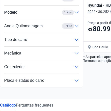
Hyundai • H
2022 • 30.252 
Modelo
1 filtro
Automático
Preço a partir 
Ano e Quilometragem
1 filtro
80.99
R$
Tipo de carro
São Paulo
Mecânica
* As parcelas apr
Termos e condiçõe
Cor exterior
Placa e status do carro
Catálogo
Perguntas frequentes