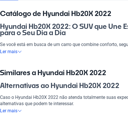
Catálogo de Hyundai Hb20X 2022
Hyundai Hb20X 2022: O SUV que Une Est
para o Seu Dia a Dia
Se você está em busca de um carro que combine conforto, segu
Hyundai Hb20X 2022 é a escolha certa. Com um design robusto e 
Ler mais
família, passeios no campo ou viagens para a praia. A proposta
proporcionar uma experiência prazerosa de dirigir, seja no trân
abertas. Um verdadeiro investimento certo por tudo que oferece
Similares a Hyundai Hb20X 2022
Por que escolher Hyundai Hb20X 2022
Alternativas ao Hyundai Hb20X 2022
Tecnologia ao seu dispor
Caso o Hyundai Hb20X 2022 não atenda totalmente suas expec
alternativas que podem te interessar.
Desfrute da melhor tecnologia com Tecnologia moderna, faze
Ler mais
experiência conectada e confortável.
Hyundai Hb20X 2020
Modelos Mais Demandados
O Hyundai Hb20X 2020 mantém a qualidade e eficiência, com u