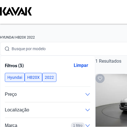
Busque por marca
HYUNDAI HB20X 2022
Busque por modelo
1 Resultados
Busque por versão
Filtros (3)
Limpar
Busque por ano
Hyundai
HB20X
2022
Busque por marca
Preço
Busque por modelo
Localização
Busque por versão
Busque por ano
Marca
1 filtro