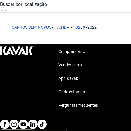
Hyundai HB20X 2022 Hatchback
Buscar por localização
Hyundai HB20X 2022 São Paulo
CARROS SEMINOVOS
>
HYUNDAI
>
HB20X
>
2022
Comprar carro
Vender carro
App Kavak
Onde estamos
Perguntas frequentes