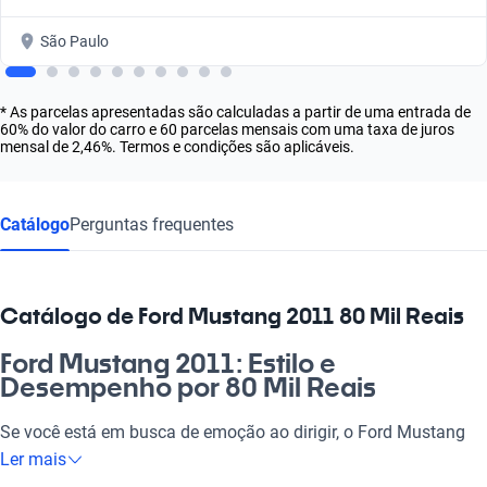
São Paulo
* As parcelas apresentadas são calculadas a partir de uma entrada de
60% do valor do carro e 60 parcelas mensais com uma taxa de juros
mensal de 2,46%. Termos e condições são aplicáveis.
Catálogo
Perguntas frequentes
Catálogo de Ford Mustang 2011 80 Mil Reais
Ford Mustang 2011: Estilo e
Desempenho por 80 Mil Reais
Se você está em busca de emoção ao dirigir, o Ford Mustang
2011 por 80 mil Reais é a escolha perfeita. Sinta a adrenalina
Ler mais
nas ruas e a liberdade nas estradas com um carro que combina