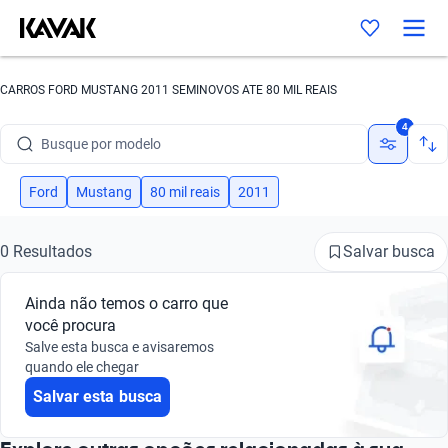
CARROS FORD MUSTANG 2011 SEMINOVOS ATE 80 MIL REAIS
Busque por marca
4
Busque por modelo
Busque por versão
Ford
Mustang
80 mil reais
2011
Busque por ano
Salvar busca
0 Resultados
Busque por marca
Ainda não temos o carro que
Busque por modelo
você procura
Salve esta busca e avisaremos
Busque por versão
quando ele chegar
Salvar esta busca
Busque por ano