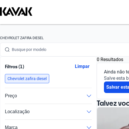
Busque por marca
CHEVROLET ZAFIRA DIESEL
Busque por modelo
0 Resultados
Busque por versão
Filtros (1)
Limpar
Ainda não t
Busque por ano
Salve esta 
Chevrolet zafira diesel
Salvar est
Busque por marca
Preço
Busque por modelo
Talvez vo
Localização
Busque por versão
Busque por ano
Marca