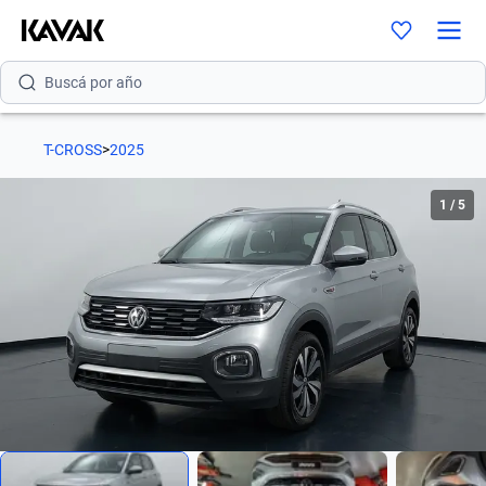
Buscá por versión
Buscá por año
T-CROSS
>
2025
1
/
5