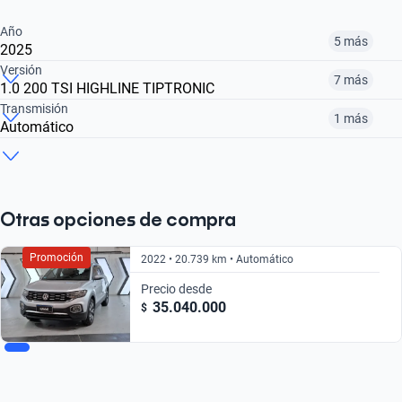
Año
5 más
2025
Versión
7 más
1.0 200 TSI HIGHLINE TIPTRONIC
2020
2021
2022
Transmisión
1 más
Automático
1.6 TRENDLINE MY21
1.0 170 TSI
1.0 200 TSI HIGHLINE TIPTRONIC
$ 31.362.000
$ 31.582.000
$ 27.970.000
Manual
Automático
$ 27.970.000
$ 28.152.000
$ 35.040.000
$ 27.970.000
$ 35.040.000
Otras opciones de compra
Promoción
2022 • 20.739 km • Automático
Precio desde
35.040.000
$