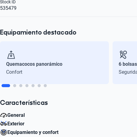
Stock ID
535479
Equipamiento destacado
Quemacocos panorámico
6 bolsas
Confort
Segurid
Características
General
Exterior
Caballos de Fuerza
Equipamiento y confort
116
Diámetro de Rin