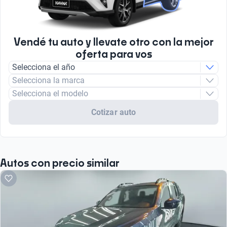
6
Asistencia de estacionamiento
Turbo
Sensor
Turbo
Vendé tu auto y llevate otro con la mejor
oferta para vos
Tipo de motor
Selecciona el año
Combustión
Selecciona la marca
Selecciona el modelo
Tipo de Combustible
Nafta
Cotizar auto
Autos con precio similar