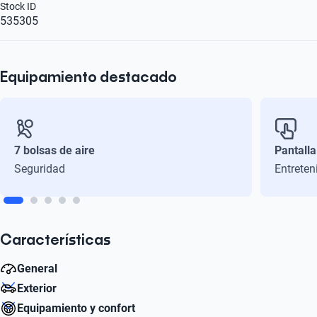
Stock ID
535305
Equipamiento destacado
7 bolsas de aire
Pantalla
Seguridad
Entreten
Características
General
Exterior
Peso bruto (kg)
Equipamiento y confort
1800