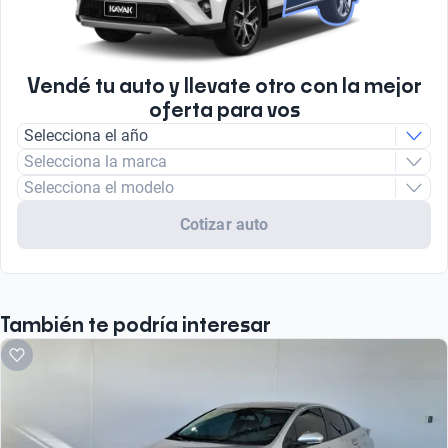
Sí
Tipo de Combustible
Bolsas de Aire Frontales
Nafta
Sí
Vendé tu auto y llevate otro con la mejor
oferta para vos
Tipo de motor
Selecciona el año
Combustión
Selecciona la marca
Selecciona el modelo
Cotizar auto
También te podría interesar