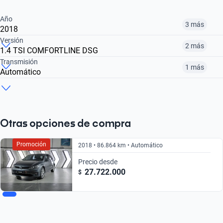
Año
3 más
2018
Versión
2 más
1.4 TSI COMFORTLINE DSG
2015
2016
2017
Transmisión
1 más
Automático
1.4 TSI COMFORTLINE
1.6 MPI TRENDLINE
1.4 TSI COMFORTLINE DSG
$ 22.240.000
$ 19.041.000
$ 17.730.000
Manual
Automático
$ 22.240.000
$ 17.730.000
$ 25.832.000
$ 22.240.000
$ 25.832.000
Otras opciones de compra
Promoción
2018 • 86.864 km • Automático
Precio desde
27.722.000
$