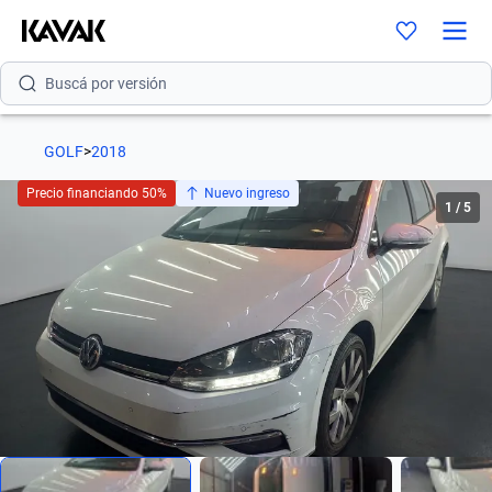
Buscá por modelo
Buscá por versión
Buscá por año
GOLF
>
2018
Buscá por marca
Precio financiando 50%
Nuevo ingreso
1
/
5
Buscá por modelo
Buscá por versión
Buscá por año