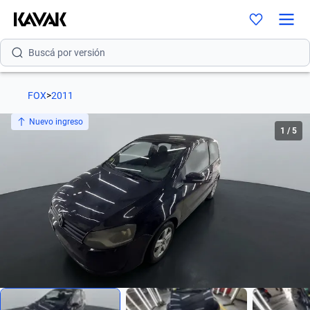
Buscá por modelo
Buscá por versión
Buscá por año
FOX
>
2011
Buscá por marca
Nuevo ingreso
1
/
5
Buscá por modelo
Buscá por versión
Buscá por año