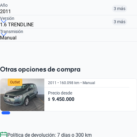
Año
3 más
2011
Versión
3 más
1.6 TRENDLINE
2011
2013
2014
Transmisión
Manual
1.6 COMFORTLINE
1.6 TRENDLINE
1.6 CONNECT
$ 9.450.000
$ 10.590.000
$ 11.380.000
$ 11.380.000
$ 9.450.000
$ 14.571.000
Otras opciones de compra
Outlet
2011 • 160.098 km • Manual
Precio desde
9.450.000
$
Política de devolución: 7 días o 300 km