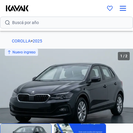
Buscá por versión
Buscá por año
COROLLA
>
2025
Nuevo ingreso
1
/
2