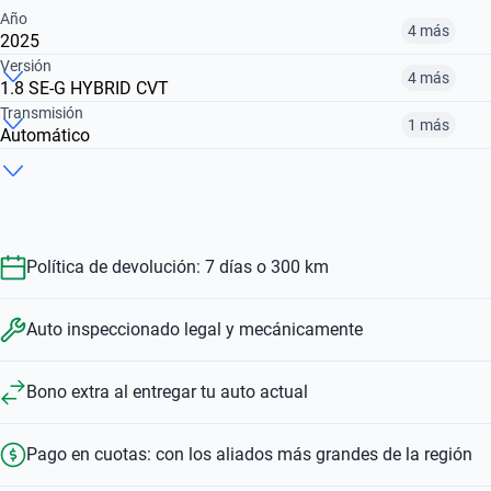
Año
4 más
2025
Versión
4 más
1.8 SE-G HYBRID CVT
2012
2016
2017
Transmisión
1 más
Automático
1.8 XLI
1.8 XEI PACK
1.8 XEI CVT
$ 12.800.000
$ 20.842.000
$ 20.870.000
Manual
Automático
$ 21.242.000
$ 20.842.000
$ 20.870.000
$ 21.242.000
$ 20.870.000
Política de devolución: 7 días o 300 km
Auto inspeccionado legal y mecánicamente
Bono extra al entregar tu auto actual
Pago en cuotas: con los aliados más grandes de la región