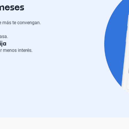
 meses
ue más te convengan.
casa.
ija
r menos interés.