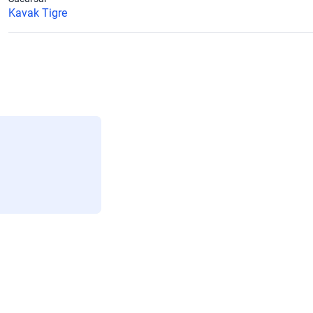
Kavak Tigre
Caballos de Fuerza
143
Número de Puertas