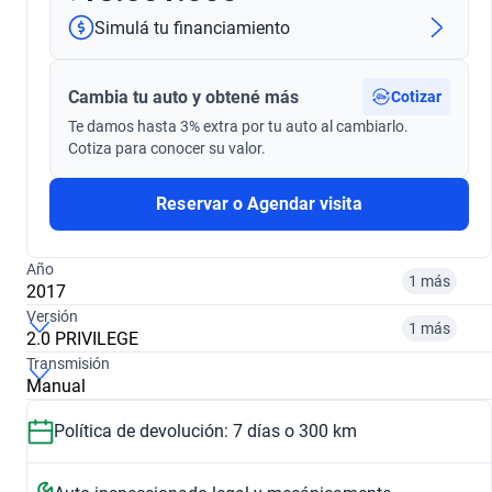
Simulá tu financiamiento
Cambia tu auto y obtené más
Cotizar
Te damos hasta 3% extra por tu auto al cambiarlo.
Cotiza para conocer su valor.
Reservar o Agendar visita
Año
1 más
2017
Versión
1 más
2.0 PRIVILEGE
Transmisión
2017
2026
Manual
2.0 PRIVILEGE
1.3 OUTSIDER 4WD
$ 18.551.000
$ 46.582.970
Política de devolución: 7 días o 300 km
$ 18.551.000
$ 46.582.970