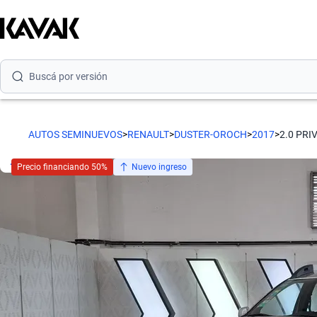
Buscá por marca
Buscá por modelo
Buscá por versión
Buscá por año
AUTOS SEMINUEVOS
>
RENAULT
>
DUSTER-OROCH
>
2017
>
2.0 PRI
Buscá por marca
Precio financiando 50%
Nuevo ingreso
Buscá por modelo
Buscá por versión
Buscá por año