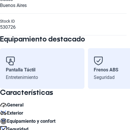
Buenos Aires
Stock ID
530726
Equipamiento destacado
Pantalla Táctil
Frenos ABS
Entretenimiento
Seguridad
Características
General
Exterior
Cilindros
Equipamiento y confort
4
Diámetro de Rin
Seguridad