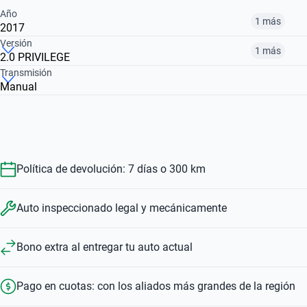
Año
1 más
2017
Versión
1 más
2.0 PRIVILEGE
2017
2026
Transmisión
Manual
2.0 PRIVILEGE
1.3 OUTSIDER 4WD
$ 18.781.000
$ 46.582.970
$ 18.781.000
$ 46.582.970
Política de devolución: 7 días o 300 km
Auto inspeccionado legal y mecánicamente
Bono extra al entregar tu auto actual
Pago en cuotas: con los aliados más grandes de la región