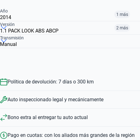
Año
1 más
2014
Versión
2 más
1.1 PACK LOOK ABS ABCP
2010
2014
Transmisión
Manual
PACK PLUS
1.1 CONFORT PLUS
1.1 PACK LOOK ABS ABCP
$ 7.520.000
$ 9.410.000
$ 7.520.000
$ 9.410.000
$ 9.030.000
Política de devolución: 7 días o 300 km
Auto inspeccionado legal y mecánicamente
Bono extra al entregar tu auto actual
Pago en cuotas: con los aliados más grandes de la región