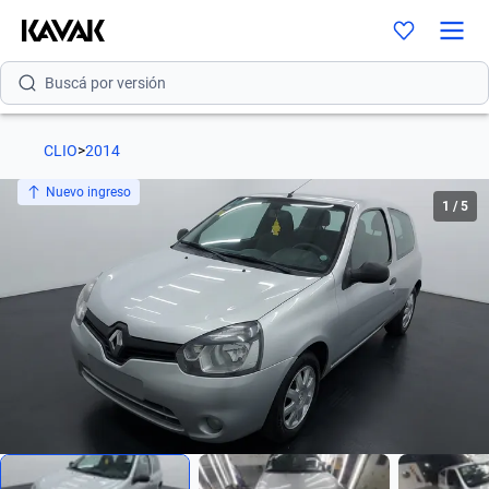
Buscá por modelo
Buscá por versión
Buscá por año
CLIO
>
2014
Buscá por marca
Nuevo ingreso
1
/
5
Buscá por modelo
Buscá por versión
Buscá por año