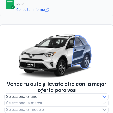
Bolsas de Aire Frontales
FM/AM
auto.
909
Tipo de bulbo luz baja
Sí
Consultar informe
Halogeno
Caballos de Fuerza
Número total de Airbags
75
Tipo de Rin
2
Acero
Peso bruto (kg)
1370
Número de Velocidades
5
Tipo de Combustible
Nafta
Vendé tu auto y llevate otro con la mejor
oferta para vos
Tipo de motor
Selecciona el año
Combustión
Selecciona la marca
Selecciona el modelo