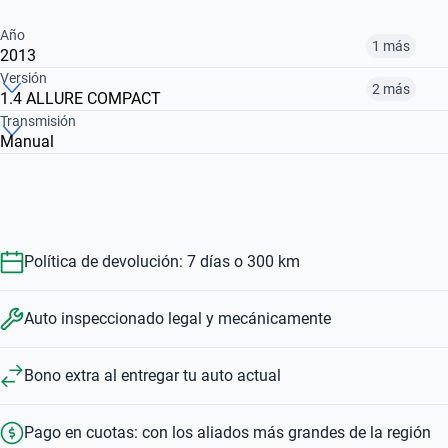
Año
1 más
2013
Versión
2 más
1.4 ALLURE COMPACT
2010
2013
Transmisión
Manual
1.6 FELINE COMPACT
COMPACT 1.4 XR
1.4 ALLURE COMPACT
$ 7.800.000
$ 11.401.000
$ 11.401.000
$ 7.800.000
$ 8.600.000
Política de devolución: 7 días o 300 km
Auto inspeccionado legal y mecánicamente
Bono extra al entregar tu auto actual
Pago en cuotas: con los aliados más grandes de la región