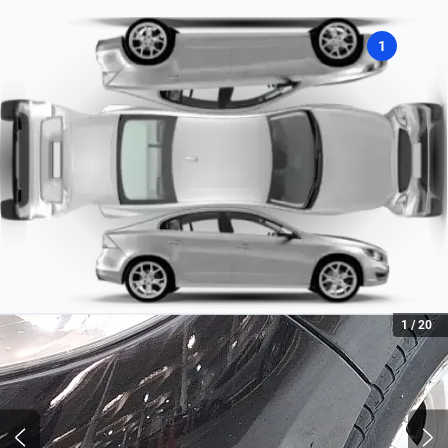
Nafta
1
Tipo de motor
Combustión
1
/
20