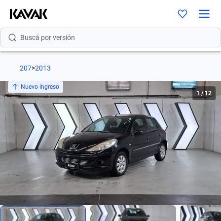
Buscá por modelo
Buscá por versión
Buscá por año
207
>
2013
Buscá por marca
Nuevo ingreso
1
/
12
Buscá por modelo
Buscá por versión
Buscá por año