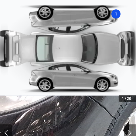
Nafta
1
Tipo de motor
Combustión
1
/
20