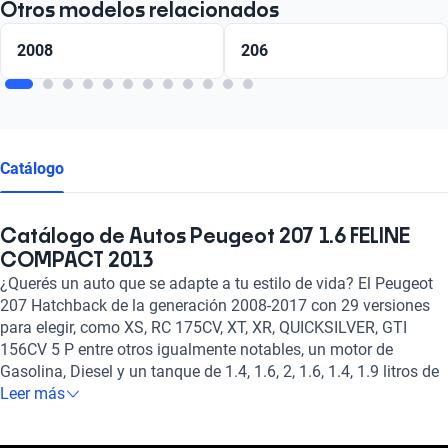
Otros modelos relacionados
2008
206
Catálogo
Catálogo de Autos Peugeot 207 1.6 FELINE
COMPACT 2013
¿Querés un auto que se adapte a tu estilo de vida? El Peugeot
207 Hatchback de la generación 2008-2017 con 29 versiones
para elegir, como XS, RC 175CV, XT, XR, QUICKSILVER, GTI
156CV 5 P entre otros igualmente notables, un motor de
Gasolina, Diesel y un tanque de 1.4, 1.6, 2, 1.6, 1.4, 1.9 litros de
capacidad, y la posibilidad de elegir entre transmisión Manual,
Leer más
Automático es el auto ideal para vos.