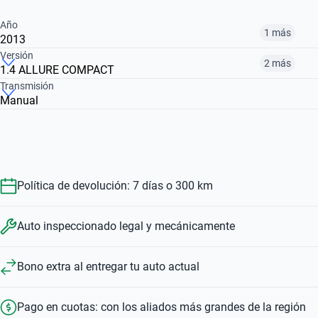
Año
1 más
2013
Versión
2 más
1.4 ALLURE COMPACT
2010
2013
Transmisión
Manual
1.6 FELINE COMPACT
COMPACT 1.4 XR
1.4 ALLURE COMPACT
$ 7.800.000
$ 11.401.000
$ 11.401.000
$ 7.800.000
$ 8.600.000
Política de devolución: 7 días o 300 km
Auto inspeccionado legal y mecánicamente
Bono extra al entregar tu auto actual
Pago en cuotas: con los aliados más grandes de la región