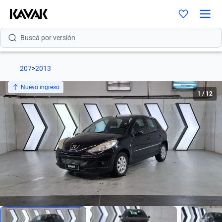
Buscá por modelo
Buscá por versión
Buscá por año
207
>
2013
Buscá por marca
Nuevo ingreso
1
/
12
Buscá por modelo
Buscá por versión
Buscá por año