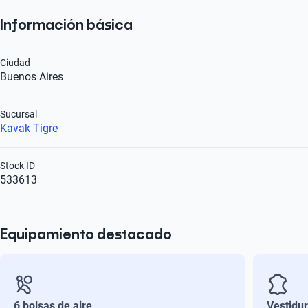
Información básica
Ciudad
Buenos Aires
Sucursal
Kavak Tigre
Stock ID
533613
Equipamiento destacado
6 bolsas de aire
Vestidu