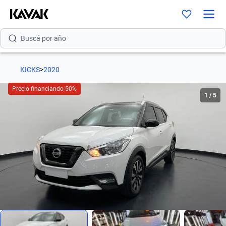
Buscá por marca
Buscá por modelo
KICKS
>
2020
Buscá por versión
Precio financiando 50%
1
/
5
Buscá por año
Buscá por marca
Buscá por modelo
Buscá por versión
Buscá por año