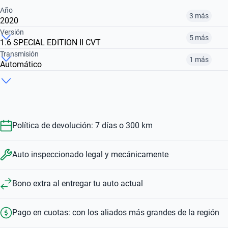
Año
3 más
2020
Versión
5 más
1.6 SPECIAL EDITION II CVT
2017
2019
2020
Transmisión
1 más
Automático
1.6 ADVANCE CVT
1.6 EXCLUSIVE CVT
1.6 ADVANCE CVT MY20
$ 25.412.000
$ 21.462.000
$ 21.992.000
Automático
Manual
$ 21.462.000
$ 25.412.000
$ 21.992.000
$ 21.462.000
$ 20.602.000
Política de devolución: 7 días o 300 km
Auto inspeccionado legal y mecánicamente
Bono extra al entregar tu auto actual
Pago en cuotas: con los aliados más grandes de la región