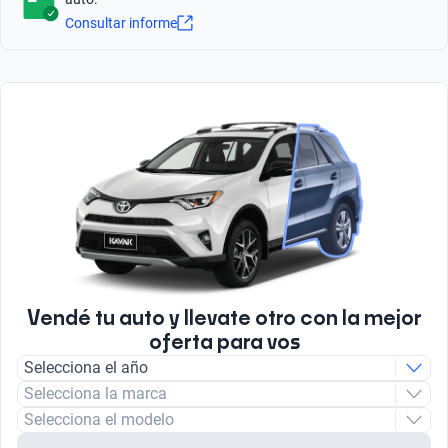
4
Tipo de Rin
Sí
Consultar informe
Aluminio
Boton de Encendido
Android Auto
Peso bruto (kg)
Sí
Número total de Airbags
Sí
1569
Tipo de bulbo luz baja
6
Halogeno
Asistencia de estacionamiento
Apple CarPlay
Tipo de motor
Camara
Cantidad de discos de freno
Sí
Combustión
2
Radio
Tipo de Combustible
FM/AM
Nafta
Vendé tu auto y llevate otro con la mejor
oferta para vos
Selecciona el año
Selecciona la marca
Selecciona el modelo