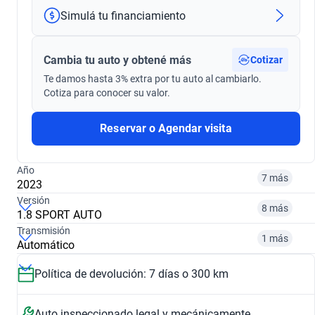
Simulá tu financiamiento
Cambia tu auto y obtené más
Cotizar
Te damos hasta 3% extra por tu auto al cambiarlo.
Cotiza para conocer su valor.
Reservar o Agendar visita
Año
7 más
2023
Versión
8 más
1.8 SPORT AUTO
Transmisión
2017
2018
1 más
Automático
1.8 SPORT PLUS AUTO
1.8 LONGITUDE AUTO MY21
$ 16.701.000
$ 20.672.000
Política de devolución: 7 días o 300 km
Automático
Manual
$ 16.701.000
$ 30.472.000
2019
2020
Auto inspeccionado legal y mecánicamente