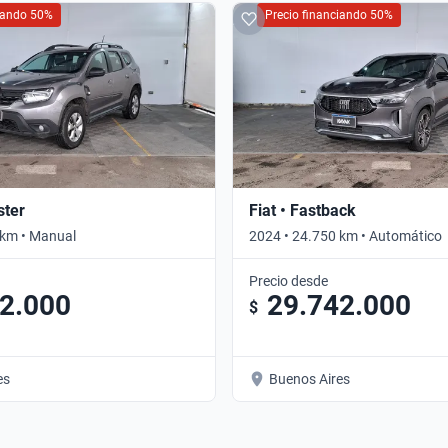
ciando 50%
Precio financiando 50%
ster
Fiat • Fastback
 km • Manual
2024 • 24.750 km • Automático
Precio desde
2.000
29.742.000
$
es
Buenos Aires