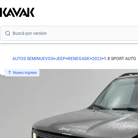
Buscá por marca
Buscá por modelo
Buscá por versión
Buscá por año
AUTOS SEMINUEVOS
>
JEEP
>
RENEGADE
>
2023
>
1.8 SPORT AUTO
Buscá por marca
Nuevo ingreso
Buscá por modelo
Buscá por versión
Buscá por año