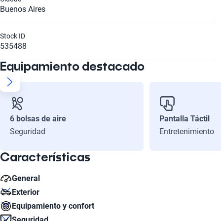
Buenos Aires
Stock ID
535488
Equipamiento destacado
6 bolsas de aire
Pantalla Táctil
Seguridad
Entretenimiento
Características
General
Exterior
Número de Velocidades
Equipamiento y confort
6
Número de Puertas
Seguridad