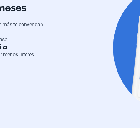
 meses
ue más te convengan.
casa.
ija
r menos interés.