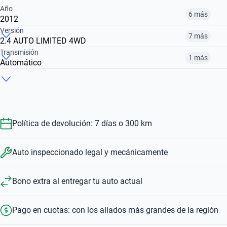
Año
6 más
2012
Versión
7 más
2.4 AUTO LIMITED 4WD
2012
2017
2019
Transmisión
1 más
Automático
2.4 LONGITUDE AUTO
2.4 SPORT
1.3 T270 SERIE S AUTO
$ 14.840.000
$ 20.742.000
$ 33.450.000
Automático
Manual
$ 32.880.000
$ 20.742.000
$ 42.902.000
$ 32.880.000
$ 20.742.000
Política de devolución: 7 días o 300 km
Auto inspeccionado legal y mecánicamente
Bono extra al entregar tu auto actual
Pago en cuotas: con los aliados más grandes de la región