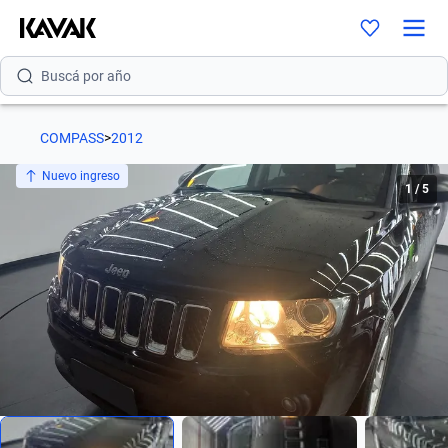
Buscá por versión
Buscá por año
COMPASS
>
2012
Nuevo ingreso
1
/
5