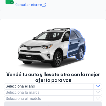
2075
Tipo de Rin
Sí
Consultar informe
Aluminio
Tipo de Combustible
Asistencia de frenado
Nafta
Tipo de Carrocería
Sí
SUV
Tipo de motor
Combustión
Vendé tu auto y llevate otro con la mejor
oferta para vos
Selecciona el año
Selecciona la marca
Selecciona el modelo