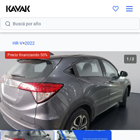
Buscá por versión
Buscá por año
Buscá por marca
HR-V
>
2022
Buscá por modelo
Precio financiando 50%
1
/
2
Buscá por versión
Buscá por año