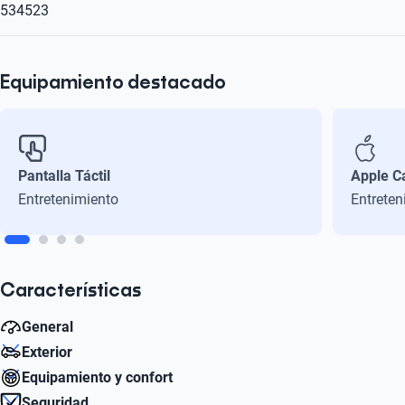
534523
Equipamiento destacado
Pantalla Táctil
Apple C
Entretenimiento
Entreten
Características
General
Exterior
Aceleración Estimada 0-100 km/h
Equipamiento y confort
11.4
Diámetro de Rin
Seguridad