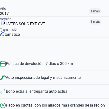
Año
1 más
2017
Versión
1 más
1.5 I-VTEC SOHC EXT CVT
2017
2019
Transmisión
Automático
2.0 I-VTEC SOHC EXL CVT
1.5 I-VTEC SOHC EXT CVT
$ 33.720.000
$ 31.272.000
$ 31.272.000
$ 33.720.000
Política de devolución: 7 días o 300 km
Auto inspeccionado legal y mecánicamente
Bono extra al entregar tu auto actual
Pago en cuotas: con los aliados más grandes de la región