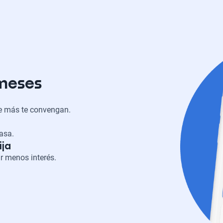
 meses
ue más te convengan.
casa.
ija
r menos interés.