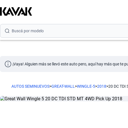
Buscá por marca
Buscá por modelo
Buscá por versión
Buscá por año
Buscá por marca
¡Vaya! Alguien más se llevó este auto pero, aquí hay más que te p
Buscá por modelo
Buscá por versión
AUTOS SEMINUEVOS
>
GREAT-WALL
>
WINGLE-5
>
2018
>
20 DC TDI
Buscá por año