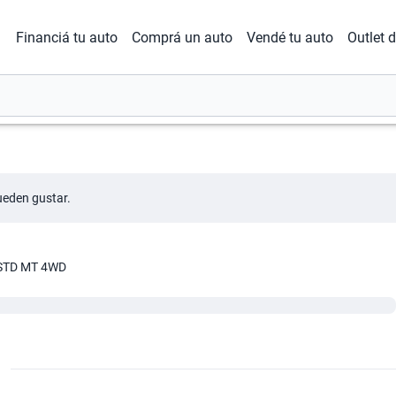
Financiá tu auto
Comprá un auto
Vendé tu auto
Outlet 
ueden gustar.
 STD MT 4WD