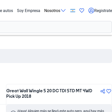
de autos
Soy Empresa
Nosotros
Registrate
Great Wall Wingle 5 20 DC TDI STD MT 4WD
Pick Up 2018
¡Vaya! Alguien más se llevó este auto pero, aquí hay más 