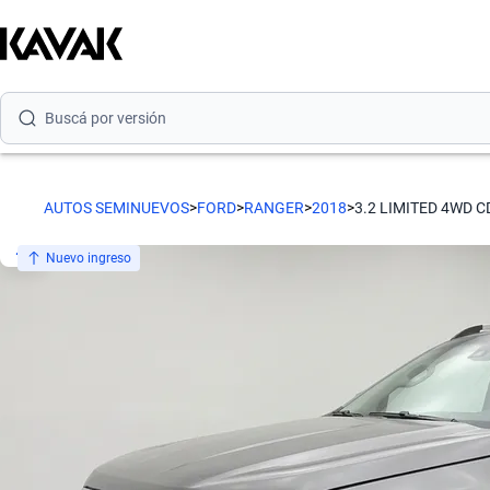
Buscá por marca
Buscá por modelo
Buscá por versión
Buscá por año
AUTOS SEMINUEVOS
>
FORD
>
RANGER
>
2018
>
3.2 LIMITED 4WD C
Buscá por marca
Nuevo ingreso
Buscá por modelo
Buscá por versión
Buscá por año