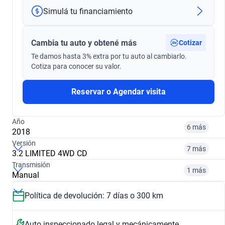
Simulá tu financiamiento
Cambia tu auto y obtené más
Cotizar
Te damos hasta 3% extra por tu auto al cambiarlo.
Cotiza para conocer su valor.
Reservar o Agendar visita
Año
6 más
2018
Versión
7 más
3.2 LIMITED 4WD CD
Transmisión
2014
2017
1 más
Manual
3.2 XLT 4WD CD AUTO
2.0 CD XL 2WD
$ 21.820.000
$ 27.490.000
Política de devolución: 7 días o 300 km
Automático
Manual
$ 40.272.000
$ 39.942.000
2018
2023
Auto inspeccionado legal y mecánicamente