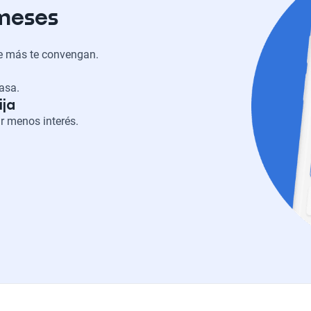
 meses
ue más te convengan.
casa.
ija
r menos interés.