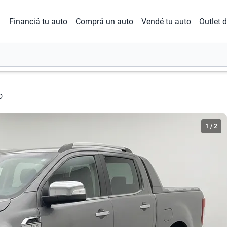
Financiá tu auto
Comprá un auto
Vendé tu auto
Outlet 
D
1
/
2