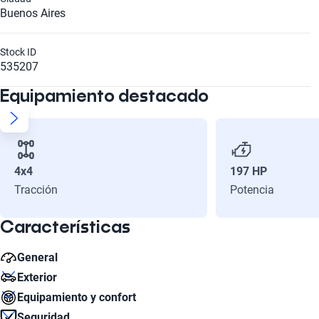
Buenos Aires
Stock ID
535207
Equipamiento destacado
4x4
197 HP
Tracción
Potencia
Características
General
Exterior
Litros
Equipamiento y confort
3.2
Diámetro de Rin
Seguridad